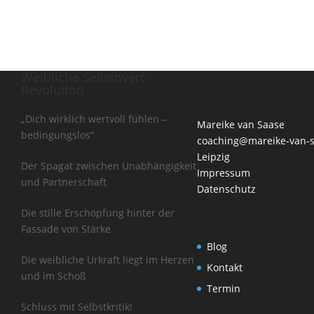
Weibliche Selbstwert-
Revolution
„Dich wirklich wertvoll fühlen –
Mareike van Saase
bedingungslos“
coaching@mareike-van-
Leipzig
Der Spagat zwischen Unabhängigkeit
Impressum
und Partnerschaft
Datenschutz
Die stille Erschöpfung hinter der
Fassade von Stärke
Blog
Die weibliche Urkraft liegt im Herzen
Kontakt
und im Schoß
Termin
Schluss mit Selbstkritik!